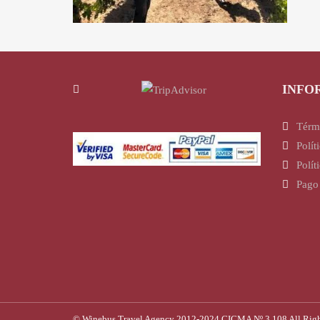
INFO
Térm
Polít
Polít
Pago
© Winebus Travel Agency 2012-2024 CICMA Nº 3.108 All Rights