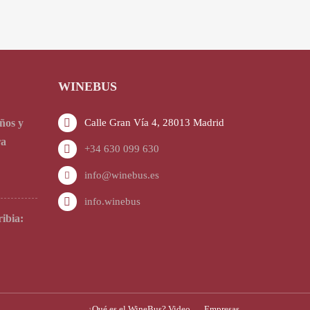
WINEBUS
ños y
Calle Gran Vía 4, 28013 Madrid
ra
+34 630 099 630
info@winebus.es
info.winebus
ibia:
¿Qué es el WineBus? Video
Empresas