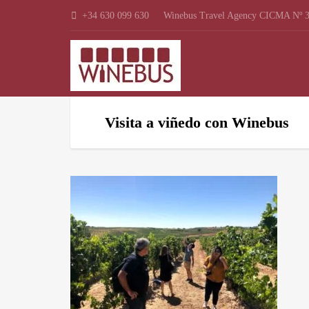
+34 630 099 630
Winebus Travel Agency CICMA Nº 3
Visita a viñedo con Winebus