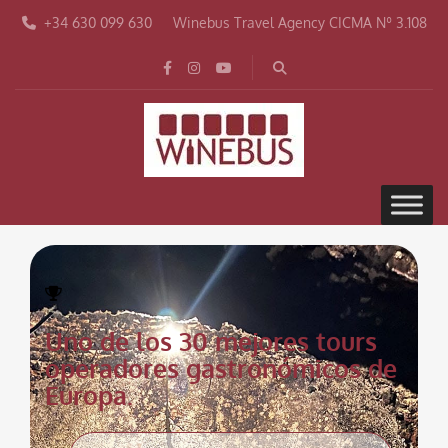
+34 630 099 630
Winebus Travel Agency CICMA Nº 3.108
Uno de los 30 mejores tours
operadores gastronómicos de
Europa.