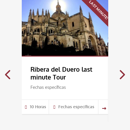
LAST MINUTE!
Ribera del Duero last
Los 
minute Tour
Quij
Win
Fechas específicas
Fechas
10 Horas
Fechas específicas
10 Hor