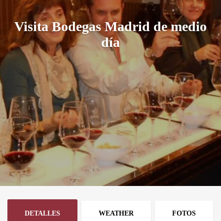
Visita Bodegas Madrid de medio
día
DETALLES
WEATHER
FOTOS