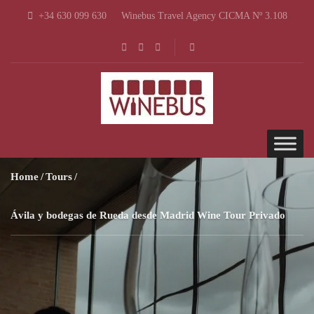
+34 630 099 630
Winebus Travel Agency CICMA Nº 3.108
Home
Tours
Ávila y bodegas de Rueda desde Madrid Wine Tour Privado