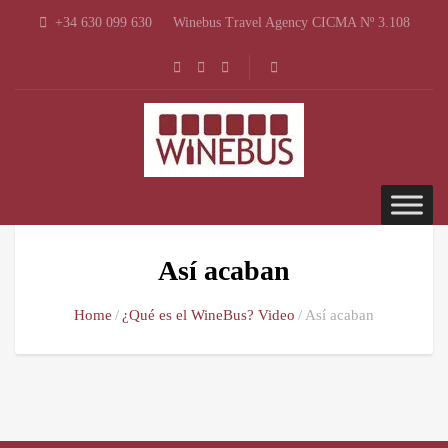
+34 630 099 630
Winebus Travel Agency CICMA Nº 3.108
Así acaban
Home
¿Qué es el WineBus? Video
Así acaban