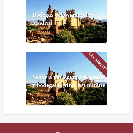
Bodegas Segovia desde
Madrid
LAST MINUTE!
Segovia para grupo pequeño
y bodega de vino last minute