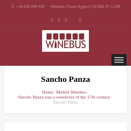
+34 630 099 630
Winebus Travel Agency CICMA Nº 3.108
Sancho Panza
Home
Madrid Winebus
Sancho Panza was a winelover of the 17th century
Sancho Panza