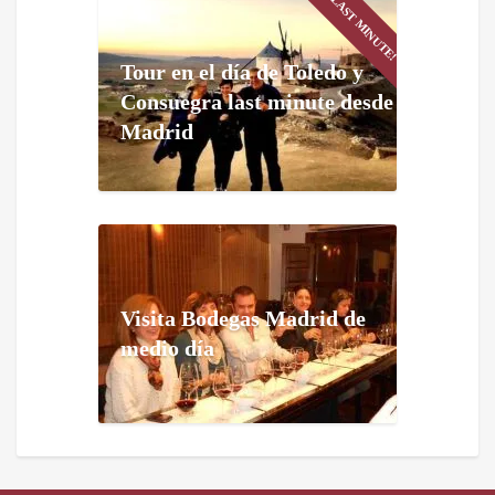
LAST MINUTE!
Tour en el día de Toledo y
Consuegra last minute desde
Madrid
Visita Bodegas Madrid de
medio día