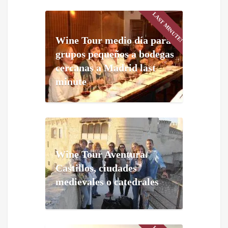
LAST MINUTE!
Wine Tour medio día para
grupos pequeños a bodegas
cercanas a Madrid last
minute
Wine Tour Aventura.
Castillos, ciudades
medievales o catedrales