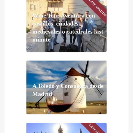
LAST MINUTE!
Wine Tour Aventura con
castillos, ciudades
medievales o catedrales last
minute
A Toledo y Consuegra desde
Madrid
LAST MINUTE!