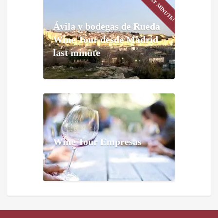
LAST MINUTE!
Ávila y bodegas de Rueda
Wine Tour desde Madrid
last minute
Wine Tour Empresas