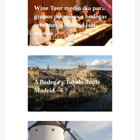
Wine Tour medio día para
grupos pequeños a bodegas
cercanas a Madrid last
minute
A Bodega y Toledo desde
Madrid