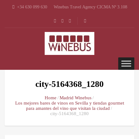
+34 630 099 630
Winebus Travel Agency CICMA Nº 3.108
city-5164368_1280
Home
Madrid Winebus
Los mejores bares de vinos en Sevilla y tiendas gourmet
para amantes del vino que visitan la ciudad
city-5164368_1280