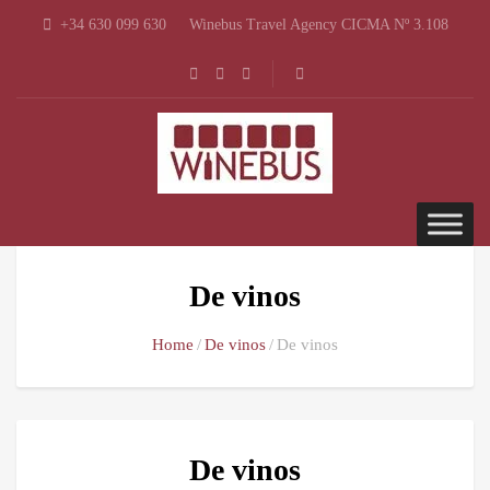
+34 630 099 630
Winebus Travel Agency CICMA Nº 3.108
De vinos
Home
De vinos
De vinos
De vinos