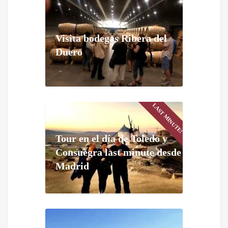
Visita bodegas Ribera del
Duero
LAST MINUTE!
Tour en el día de Toledo y
Consuegra last minute desde
Madrid