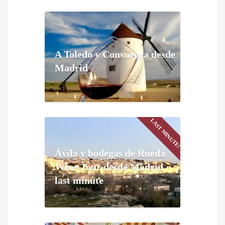
A Toledo y Consuegra desde
Madrid
LAST MINUTE!
Ávila y bodegas de Rueda
Wine Tour desde Madrid
last minute