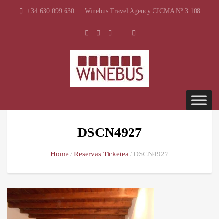
+34 630 099 630
Winebus Travel Agency CICMA Nº 3.108
DSCN4927
Home
Reservas Ticketea
DSCN4927