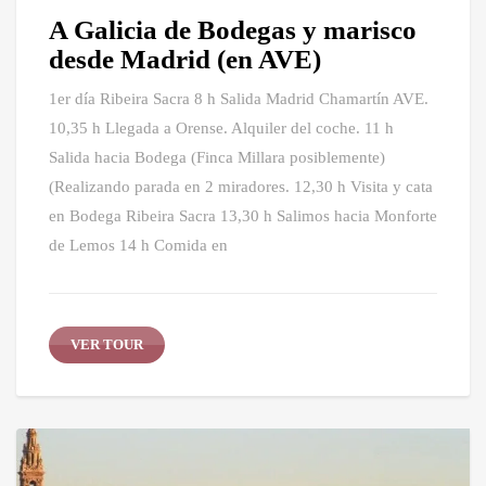
A Galicia de Bodegas y marisco
desde Madrid (en AVE)
1er día Ribeira Sacra 8 h Salida Madrid Chamartín AVE.
10,35 h Llegada a Orense. Alquiler del coche. 11 h
Salida hacia Bodega (Finca Millara posiblemente)
(Realizando parada en 2 miradores. 12,30 h Visita y cata
en Bodega Ribeira Sacra 13,30 h Salimos hacia Monforte
de Lemos 14 h Comida en
VER TOUR