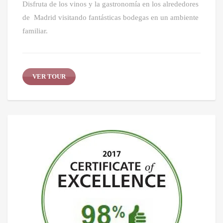
Disfruta de los vinos y la gastronomía en los alrededores
de Madrid visitando fantásticas bodegas en un ambiente
familiar.
VER TOUR