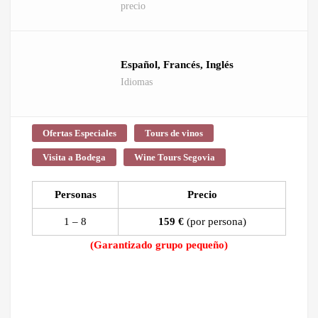
precio
Español, Francés, Inglés
Idiomas
Ofertas Especiales
Tours de vinos
Visita a Bodega
Wine Tours Segovia
Personas
Precio
1 – 8
159 €
(por persona)
(Garantizado grupo pequeño)