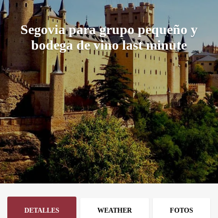
Segovia para grupo pequeño y
bodega de vino last minute
DETALLES
WEATHER
FOTOS