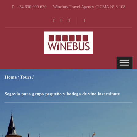
+34 630 099 630
Winebus Travel Agency CICMA Nº 3.108
Home
Tours
Segovia para grupo pequeño y bodega de vino last minute