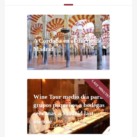
A Córdoba en el día desde
Madrid
LAST MINUTE!
Wine Tour medio día para
grupos pequeños a bodegas
cercanas a Madrid last
minute