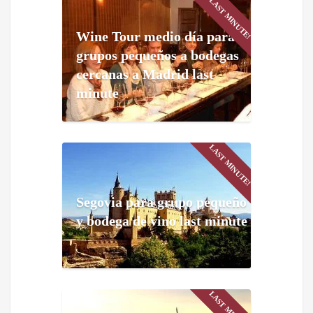
LAST MINUTE!
Wine Tour medio día para
grupos pequeños a bodegas
cercanas a Madrid last
minute
LAST MINUTE!
Segovia para grupo pequeño
y bodega de vino last minute
LAST MINUTE!