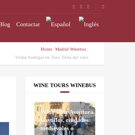
Blog
Contactar
Home
Madrid Winebus
Visitar bodegas en Toro. Feria del vino.
WINE TOURS WINEBUS
Wine Tour Aventura.
Castillos, ciudades
medievales o