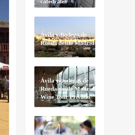
catedrales
Ávila y Bodega de
Rueda desde Madrid
Ávila y bodegas de
Rueda desde Madrid
Wine Tour Privado