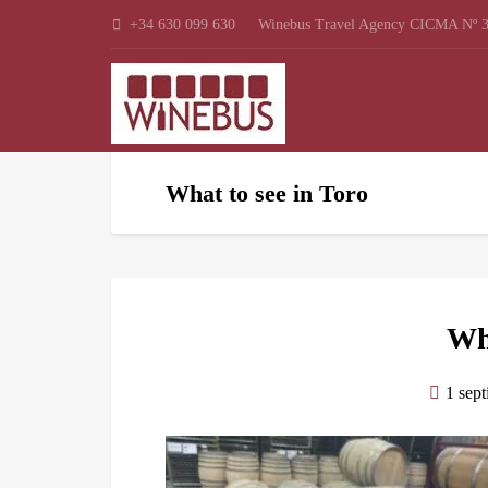
+34 630 099 630
Winebus Travel Agency CICMA Nº 3
What to see in Toro
Wha
1 sep