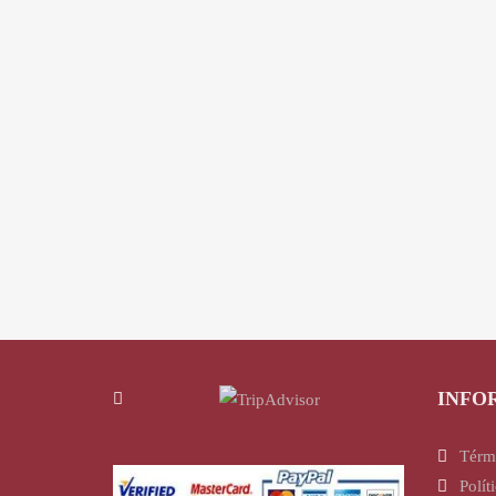
INFO
Térm
Polít