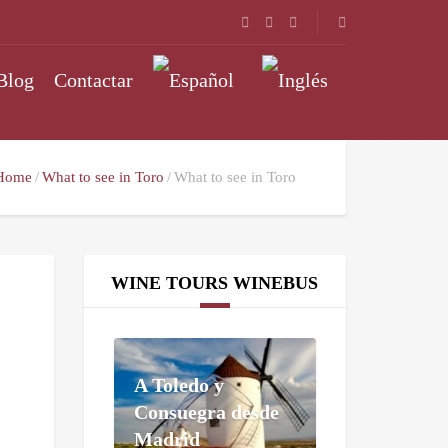
Blog
Contactar
Home
What to see in Toro
What to see in Toro
WINE TOURS WINEBUS
A Toledo y
Consuegra desde
Madrid