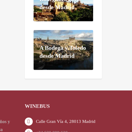
desde Madrid
A Bodega y Toledo
desde Madrid
WINEBUS
ños y
Calle Gran Vía 4, 28013 Madrid
ra