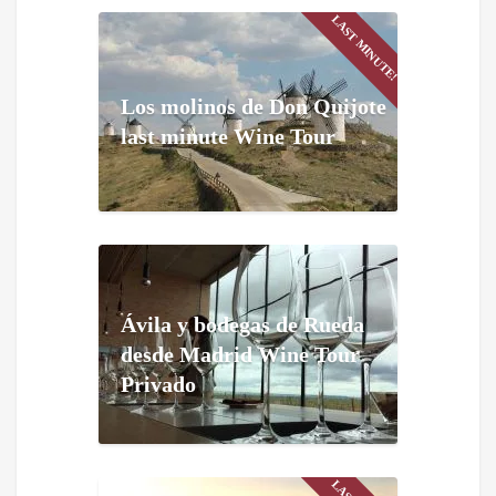
LAST MINUTE!
Los molinos de Don Quijote
last minute Wine Tour
Ávila y bodegas de Rueda
desde Madrid Wine Tour
Privado