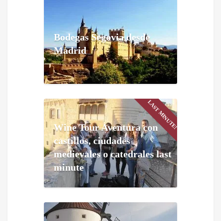
Bodegas Segovia desde
Madrid
LAST MINUTE!
Wine Tour Aventura con
castillos, ciudades
medievales o catedrales last
minute