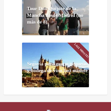
Tour Don Quijote de la
Mancha desde Madrid (no
más de 8)
LAST MINUTE!
Segovia para grupo pequeño
y bodega de vino last minute