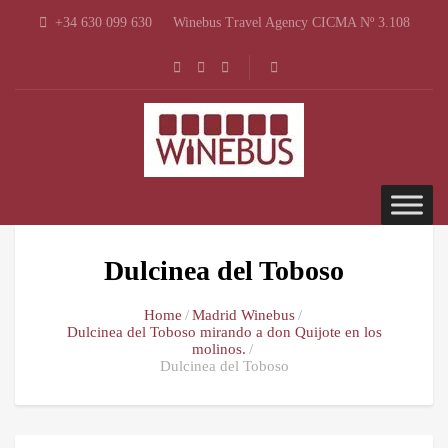
+34 630 099 630
Winebus Travel Agency CICMA Nº 3.108
Dulcinea del Toboso
Home
Madrid Winebus
Dulcinea del Toboso mirando a don Quijote en los
molinos.
Dulcinea del Toboso