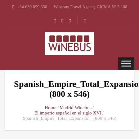
+34 630 099 630
Winebus Travel Agency CICMA Nº 3.108
Spanish_Empire_Total_Expansi
(800 x 546)
Home
Madrid Winebus
El imperio español en el siglo XVI
Spanish_Empire_Total_Expansion_ (800 x 546)