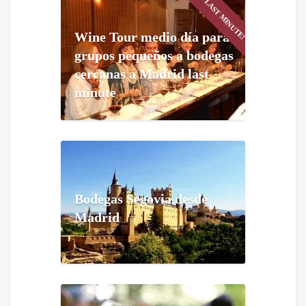
LAST MINUTE!
Wine Tour medio día para
grupos pequeños a bodegas
cercanas a Madrid last
minute
Bodegas Segovia desde
Madrid