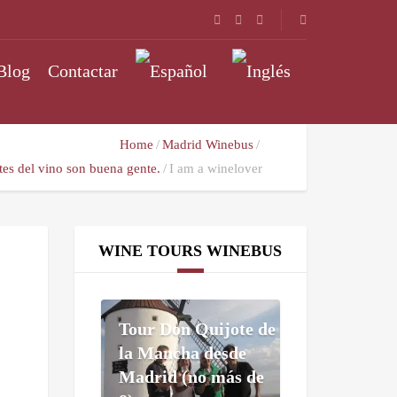
Blog
Contactar
Home
Madrid Winebus
es del vino son buena gente.
I am a winelover
WINE TOURS WINEBUS
Tour Don Quijote de
la Mancha desde
Madrid (no más de