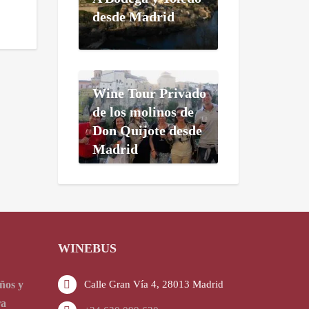
desde Madrid
Wine Tour Privado
de los molinos de
Don Quijote desde
Madrid
WINEBUS
ños y
Calle Gran Vía 4, 28013 Madrid
ra