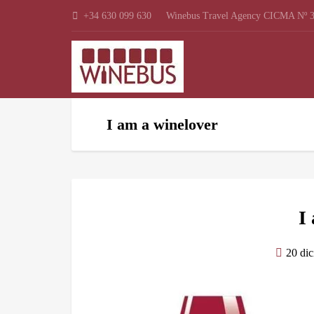
+34 630 099 630
Winebus Travel Agency CICMA Nº 3
I am a winelover
I
20 di