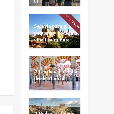
8)
LAST MINUTE!
Segovia para grupo
pequeño y bodega de
vino last minute
A Córdoba en el día
desde Madrid
A Bodega y Toledo