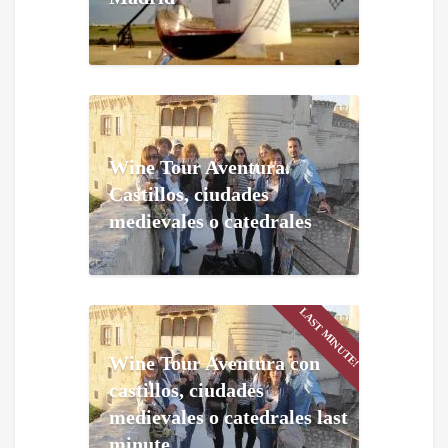
Wine Tour Aventura.
Castillos, ciudades
medievales o catedrales
LAST MINUTE!
Wine Tour Aventura con
castillos, ciudades
medievales o catedrales last
minute