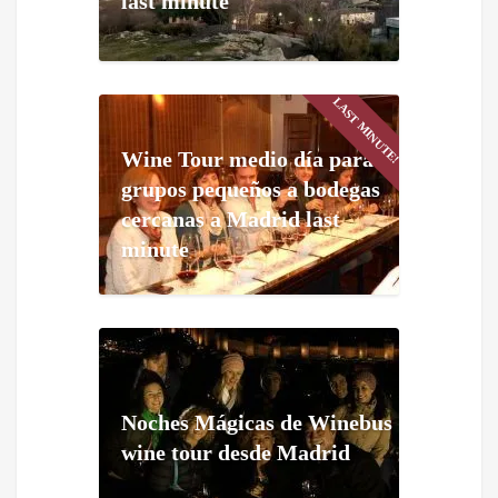
last minute
LAST MINUTE!
Wine Tour medio día para
grupos pequeños a bodegas
cercanas a Madrid last
minute
Noches Mágicas de Winebus
wine tour desde Madrid