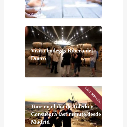
Visita bodegas Ribera del
Duero
LAST MINUTE!
Tour en el día de Toledo y
Consuegra last minute desde
Madrid