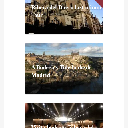
Ribera del Duero last minute
Tour
A Bodega y Toledo desde
Madrid
Visita bodegas Ribera del