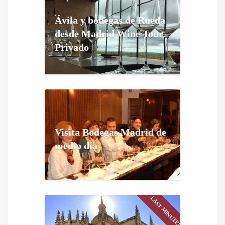
Ávila y bodegas de Rueda
desde Madrid Wine Tour
Privado
Visita Bodegas Madrid de
medio día
LAST MINUTE!