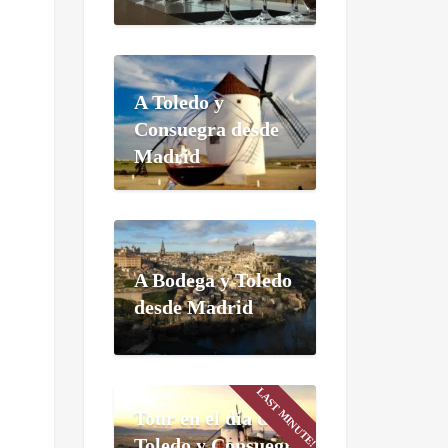
A Toledo y
Consuegra desde
Madrid
A Bodega y Toledo
desde Madrid
LAST MINUTE!
Tour en el día de
Toledo y Consuegra