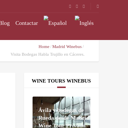
Blog
Contactar
Home
Madrid Winebus
Visita Bodegas Habla Trujillo en Cáceres.
WINE TOURS WINEBUS
Ávila y bodegas de
Rueda desde Madrid
Wine Tour Privado