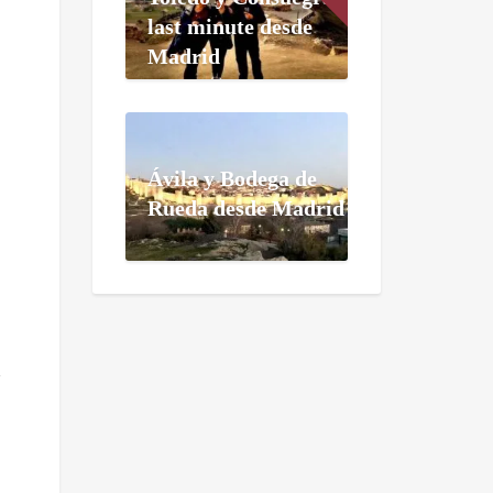
last minute desde
Madrid
Ávila y Bodega de
Rueda desde Madrid
n