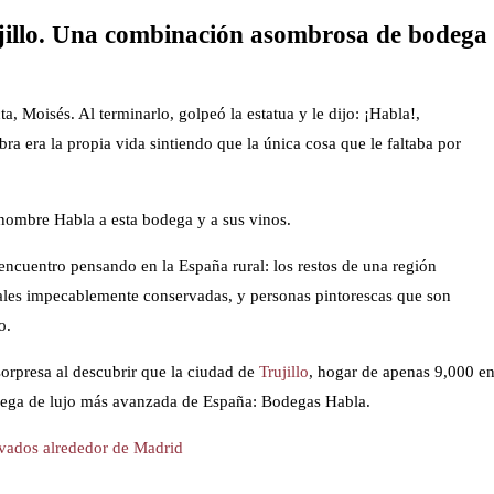
jillo. Una combinación asombrosa de bodega
, Moisés. Al terminarlo, golpeó la estatua y le dijo: ¡Habla!,
ra era la propia vida sintiendo que la única cosa que le faltaba por
 nombre Habla a esta bodega y a sus vinos.
cuentro pensando en la España rural: los restos de una región
ales impecablemente conservadas, y personas pintorescas que son
o.
sorpresa al descubrir que la ciudad de
Trujillo
, hogar de apenas 9,000 e
bodega de lujo más avanzada de España: Bodegas Habla.
ivados alrededor de Madrid