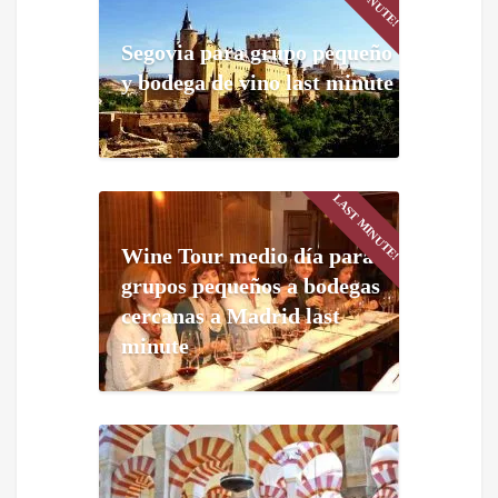
Segovia para grupo pequeño
y bodega de vino last minute
LAST MINUTE!
Wine Tour medio día para
grupos pequeños a bodegas
cercanas a Madrid last
minute